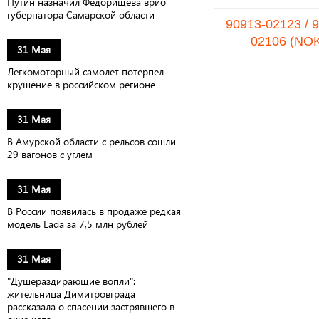
Путин назначил Федорищева врио
губернатора Самарской области
90913-02123 / 
02106 (NO
31 Мая
Легкомоторный самолет потерпел
крушение в российском регионе
31 Мая
В Амурской области с рельсов сошли
29 вагонов с углем
31 Мая
В России появилась в продаже редкая
модель Lada за 7,5 млн рублей
31 Мая
"Душераздирающие вопли":
жительница Димитровграда
рассказала о спасении застрявшего в