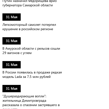
Путин назначил Федорищева врио
губернатора Самарской области
31 Мая
Легкомоторный самолет потерпел
крушение в российском регионе
31 Мая
В Амурской области с рельсов сошли
29 вагонов с углем
31 Мая
В России появилась в продаже редкая
модель Lada за 7,5 млн рублей
31 Мая
"Душераздирающие вопли":
жительница Димитровграда
рассказала о спасении застрявшего в