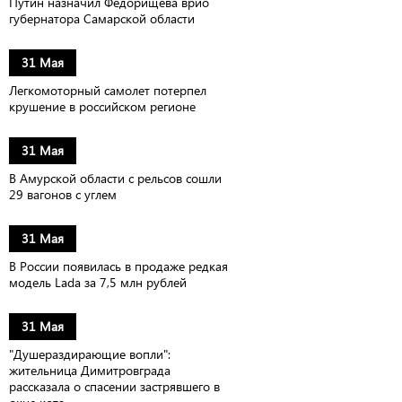
Путин назначил Федорищева врио
губернатора Самарской области
31 Мая
Легкомоторный самолет потерпел
крушение в российском регионе
31 Мая
В Амурской области с рельсов сошли
29 вагонов с углем
31 Мая
В России появилась в продаже редкая
модель Lada за 7,5 млн рублей
31 Мая
"Душераздирающие вопли":
жительница Димитровграда
рассказала о спасении застрявшего в