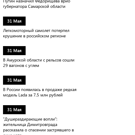
Путин назначил Федорищева врио
губернатора Самарской области
31 Мая
Легкомоторный самолет потерпел
крушение в российском регионе
31 Мая
В Амурской области с рельсов сошли
29 вагонов с углем
31 Мая
В России появилась в продаже редкая
модель Lada за 7,5 млн рублей
31 Мая
"Душераздирающие вопли":
жительница Димитровграда
рассказала о спасении застрявшего в