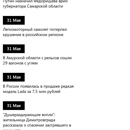
Путин назначил Федорищева врио
губернатора Самарской области
31 Мая
Легкомоторный самолет потерпел
крушение в российском регионе
31 Мая
В Амурской области с рельсов сошли
29 вагонов с углем
31 Мая
В России появилась в продаже редкая
модель Lada за 7,5 млн рублей
31 Мая
"Душераздирающие вопли":
жительница Димитровграда
рассказала о спасении застрявшего в