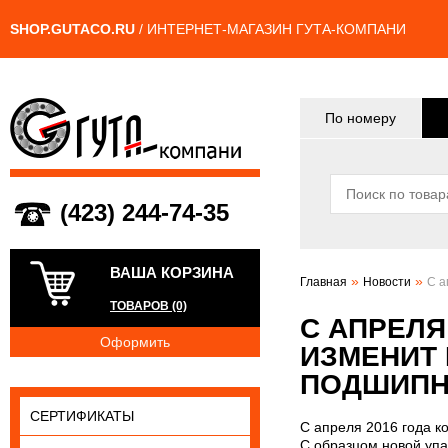
SHOP.GUTACO.RU
/ ИНТЕРНЕТ-МАГАЗИН ГУТА-КОМПАНИ
По номеру
(423) 244-74-35
ВАША КОРЗИНА
»
»
Главная
Новости
С а
ТОВАРОВ (0)
С АПРЕЛЯ
Оформить
ИЗМЕНИТ 
ПОДШИПН
СЕРТИФИКАТЫ
С апреля 2016 года к
С образцом новой упа