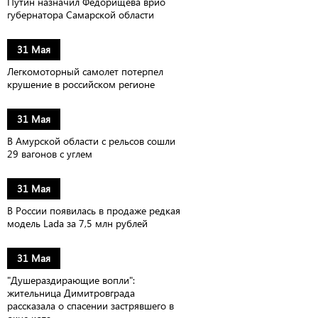
Путин назначил Федорищева врио
губернатора Самарской области
31 Мая
Легкомоторный самолет потерпел
крушение в российском регионе
31 Мая
В Амурской области с рельсов сошли
29 вагонов с углем
31 Мая
В России появилась в продаже редкая
модель Lada за 7,5 млн рублей
31 Мая
"Душераздирающие вопли":
жительница Димитровграда
рассказала о спасении застрявшего в