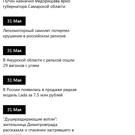
Путин назначил Федорищева врио
губернатора Самарской области
31 Мая
Легкомоторный самолет потерпел
крушение в российском регионе
31 Мая
В Амурской области с рельсов сошли
29 вагонов с углем
31 Мая
В России появилась в продаже редкая
модель Lada за 7,5 млн рублей
31 Мая
"Душераздирающие вопли":
жительница Димитровграда
рассказала о спасении застрявшего в