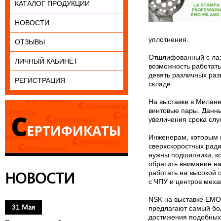
КАТАЛОГ ПРОДУКЦИИ
НОВОСТИ
уплотнения.
ОТЗЫВЫ
Отшлифованный с лазе
ЛИЧНЫЙ КАБИНЕТ
возможность работат
девять различных раз
РЕГИСТРАЦИЯ
складе.
На выставке в Милан
винтовые пары. Данн
увеличения срока слу
Инженерам, которым 
сверхскоростных ради
нужны подшипники, к
обратить внимание н
НОВОСТИ
работать на высокой 
с ЧПУ и центров меха
NSK на выставке EMO
31 Мая
предлагают самый бол
достижения подобных