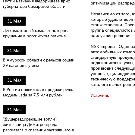
Путин назначил Федорищева врио
оптимизации распреде
губернатора Самарской области
Независимо от того, 
которые удовлетворят
31 Мая
станкостроении. Посе
Легкомоторный самолет потерпел
группа специалистов 
крушение в российском регионе
наилучшие решения.
NSK Европа - Один и
31 Мая
автомобильных компо
стандартную продукци
В Амурской области с рельсов сошли
подшипниковые узлы,
29 вагонов с углем
производит следующи
упорные, цилиндричес
техническую поддержк
31 Мая
каталоги в электронно
В России появилась в продаже редкая
модель Lada за 7,5 млн рублей
Источник
31 Мая
"Душераздирающие вопли":
жительница Димитровграда
рассказала о спасении застрявшего в