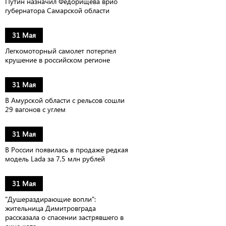
Путин назначил Федорищева врио
губернатора Самарской области
31 Мая
Легкомоторный самолет потерпел
крушение в российском регионе
31 Мая
В Амурской области с рельсов сошли
29 вагонов с углем
31 Мая
В России появилась в продаже редкая
модель Lada за 7,5 млн рублей
31 Мая
"Душераздирающие вопли":
жительница Димитровграда
рассказала о спасении застрявшего в